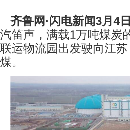
齐鲁网
·闪电新闻3月4
汽笛声，满载1万吨煤炭
联运物流园出发驶向江苏
煤。