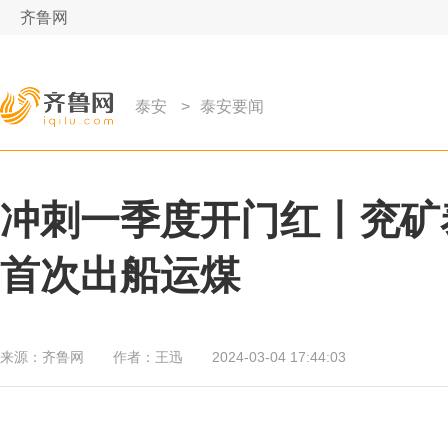
齐鲁网
泰安
>
泰安要闻
冲刺一季度开门红丨兖矿
首次出船运煤
来源：
齐鲁网
作者：
王迅
2024-03-04 17:44:03