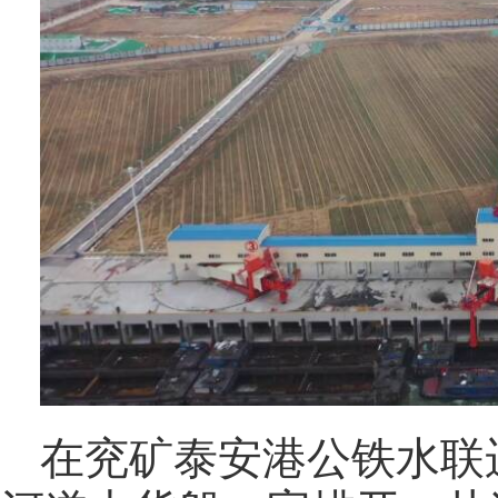
在兖矿泰安港公铁水联