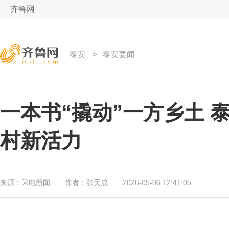
齐鲁网
泰安
>
泰安要闻
一本书“撬动”一方乡土 
村新活力
来源：
闪电新闻
作者：
张天成
2026-05-06 12:41:05